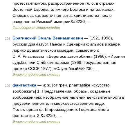
протестантизмом, распространенное гл. о. в странах
Восточной Европы, Ближнего Востока и на Балканах.
Сложилось как восточная ветвь христианства после
разделения Римской империи&#8230; …
Философская энциклопедия
Брагинский Эмиль Вениаминович
— (1921 1998),
108
русский драматург. Пьесы и сценарии фильмов в жанре
лирико драматической комедии: совместно с
Э. А. Рязановым «Берегись автомобиля» (1966), «Ирония
судьбы, или С лёгким паром» (1969; Государственная
премия СССР, 1977), «Служебный&#8230; …
Энциклопедический словарь
фантастика
— и; ж. [от греч. phantastikē искусство
109
воображать] 1. Представления, образы, созданные
воображением; изображение явлений действительности в
преувеличенном или сверхъестественном виде.
Фольклорная ф. В произведениях Гофмана много
фантастики. 2.&#8230; …
Энциклопедический словарь