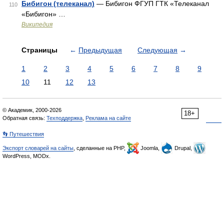
Бибигон (телеканал)
— Бибигон ФГУП ГТК «Телеканал
110
«Бибигон» …
Википедия
Страницы
←
Предыдущая
Следующая
→
1
2
3
4
5
6
7
8
9
10
11
12
13
© Академик, 2000-2026
18+
Обратная связь:
Техподдержка
,
Реклама на сайте
👣 Путешествия
Экспорт словарей на сайты
, сделанные на PHP,
Joomla,
Drupal,
WordPress, MODx.