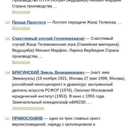
Производство ОТРК «Югра» Ведущий(е) Михаил Марфин
Страна производства …
Википедия
Проще Простого
— Логотип передачи Жанр Телеигра …
104
Википедия
Счастливый случай (телепередача)
— Счастливый
105
случай Жанр Телевизионная игра (Семейная викторина)
Ведущий(е) Михаил Марфин, Лариса Вербицкая Страна
производства …
Википедия
БРАГИНСКИЙ Эмиль Вениаминович
— (наст. имя
106
Эммануэль) (19 ноября 1921, Москва 27 мая 1998, Москва),
российский киносценарист и драматург, заслуженный
деятель искусств РСФСР (1976). Окончил Московский
юридический институт (1953). В кино с 1955 года.
Замечательный комедиограф и&#8230; …
Энциклопедия кино
ПРАВОСЛАВИЕ
— одно из трех главных христ.
107
вероисповеданий, наряду с католицизмом и